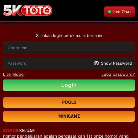
Live Chat
MEMBER BARU 10%, BONUS DEPOSIT HARIAN 5%, CASHBACK SL
Silahkan login untuk mulai bermain
Show Password
Lite Mode
Lupa password?
Login
POOLS
MINIGAME
NOMOR
KELUAR
nomor pengeluaran adalah berdasar kan 1st prize nomor yang